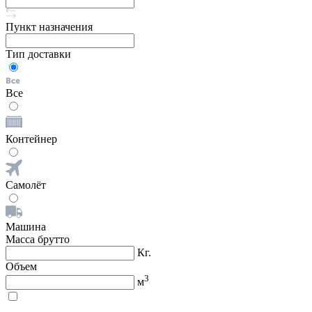
Пункт назначения
Тип доставки
Все
Контейнер
Самолёт
Машина
Масса брутто
Кг.
Объем
3
м