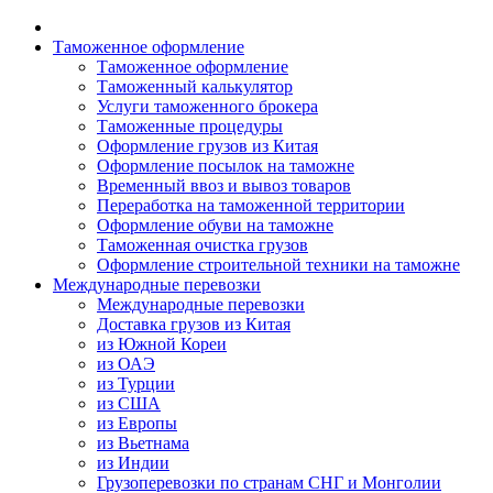
Таможенное оформление
Таможенное оформление
Таможенный калькулятор
Услуги таможенного брокера
Таможенные процедуры
Оформление грузов из Китая
Оформление посылок на таможне
Временный ввоз и вывоз товаров
Переработка на таможенной территории
Оформление обуви на таможне
Таможенная очистка грузов
Оформление строительной техники на таможне
Международные перевозки
Международные перевозки
Доставка грузов из Китая
из Южной Кореи
из ОАЭ
из Турции
из США
из Европы
из Вьетнама
из Индии
Грузоперевозки по странам СНГ и Монголии