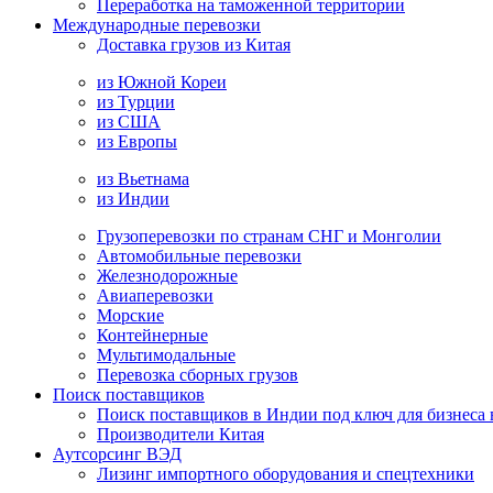
Переработка на таможенной территории
Международные перевозки
Доставка грузов из Китая
из Южной Кореи
из Турции
из США
из Европы
из Вьетнама
из Индии
Грузоперевозки по странам СНГ и Монголии
Автомобильные перевозки
Железнодорожные
Авиаперевозки
Морские
Контейнерные
Мультимодальные
Перевозка сборных грузов
Поиск поставщиков
Поиск поставщиков в Индии под ключ для бизнеса 
Производители Китая
Аутсорсинг ВЭД
Лизинг импортного оборудования и спецтехники